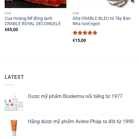
CUA
CUA
Cua Hoàng Đế đông lạnh
Ghẹ CRABLE BLEU từ Tây Ban
CRABLE ROYAL DÉCONGELÉ
Nha tươi ngon
€
65,00
Được xếp
€
15,00
hạng
5
5
sao
LATEST
Dược mỹ phẩm Bioderma nổi tiếng từ 1977
Hãng dược mỹ phẩm Avène Pháp ra đời từ 1990