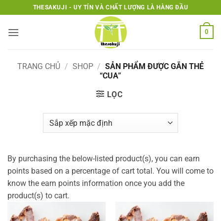
Bỏ
THESAKUJI - UY TÍN VÀ CHẤT LƯỢNG LÀ HÀNG ĐẦU
qua
nội
0
dung
TRANG CHỦ
/
SHOP
/
SẢN PHẨM ĐƯỢC GẮN THẺ
“CUA”
LỌC
By purchasing the below-listed product(s), you can earn
points based on a percentage of cart total. You will come to
know the earn points information once you add the
product(s) to cart.