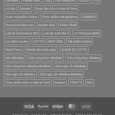
CALMAR
crable royal
cua
cua hoàng đế
CÁ LOT
cá
với
Mỹ
cá tráp
dorade
Dược liệu hữu cơ Nat & Form
Dược mỹ phẩm Avène
Dược phẩm Arkopharma
GAMBAS
Good Gout Biscuits
Goûter Kidz
KING CRAB
Lait de Croissance BIO
Lait de suite Bio 2
LA Plat pour Bébé
Les Mini Lactes
LOTTE
MỰC ỐNG
Mỹ phẩm Avène
Nat & Form
Nestle bio nutri pops
QUEUE DE LOTTE
Sữa Blédidej
Sữa công thức Bledilait
Sữa công thức Bledina
Sữa công thức Bledina Bledilait
Sữa ngũ cốc Blédidej
Sữa ngũ cốc Blédina
Sữa ngũ cốc Blédina Blédidej
Thực phẩm hữu cơ Nat & Form
tourbot
TÔM TO
tôm
Visa
PayPal
Stripe
MasterCard
Cash
On