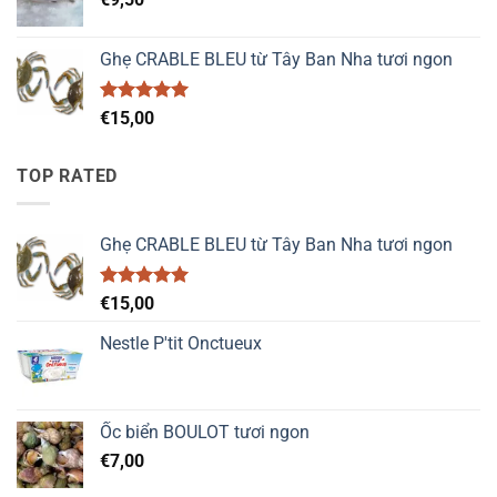
Ghẹ CRABLE BLEU từ Tây Ban Nha tươi ngon
Được xếp
€
15,00
hạng
5.00
5 sao
TOP RATED
Ghẹ CRABLE BLEU từ Tây Ban Nha tươi ngon
Được xếp
€
15,00
hạng
5.00
5 sao
Nestle P'tit Onctueux
Ốc biển BOULOT tươi ngon
€
7,00