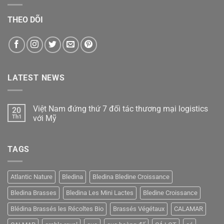
THEO DÕI
LATEST NEWS
Việt Nam đứng thứ 7 đối tác thương mại logistics
20
Th1
với Mỹ
Không
có
bình
TAGS
luận
ở
Việt
Nam
đứng
Atlantic Nature
Bledina
Bledina Bledine Croissance
thứ
7
Bledina Brasses
Bledina Les Mini Lactes
Bledine Croissance
đối
tác
thương
Blédina Brassés les Récoltes Bio
Brassés Végétaux
CALAMAR
mại
logistics