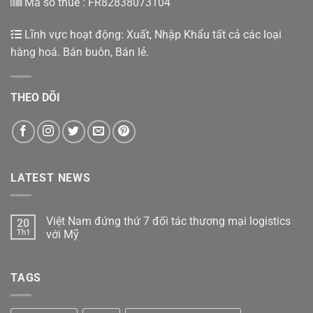
Mã số thuế : FR82838073104
Lĩnh vực hoạt động: Xuất, Nhập Khẩu tất cả các loại
hàng hoá. Bán buôn, Bán lẻ.
THEO DÕI
LATEST NEWS
Việt Nam đứng thứ 7 đối tác thương mại logistics
20
Th1
với Mỹ
Không
có
bình
TAGS
luận
ở
Việt
Nam
đứng