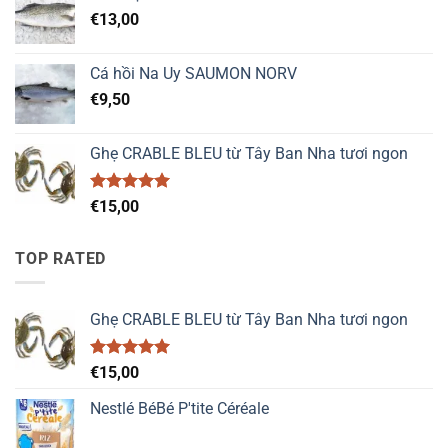
€
13,00
Cá hồi Na Uy SAUMON NORV
€
9,50
Ghẹ CRABLE BLEU từ Tây Ban Nha tươi ngon
Được xếp
€
15,00
hạng
5.00
5 sao
TOP RATED
Ghẹ CRABLE BLEU từ Tây Ban Nha tươi ngon
Được xếp
€
15,00
hạng
5.00
5 sao
Nestlé BéBé P'tite Céréale