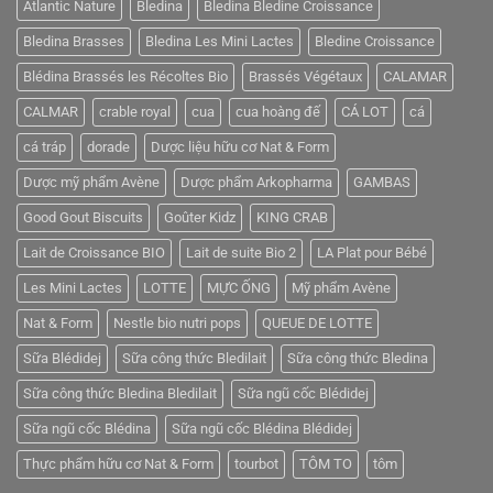
Atlantic Nature
Bledina
Bledina Bledine Croissance
thứ
7
Bledina Brasses
Bledina Les Mini Lactes
Bledine Croissance
đối
tác
thương
Blédina Brassés les Récoltes Bio
Brassés Végétaux
CALAMAR
mại
logistics
CALMAR
crable royal
cua
cua hoàng đế
CÁ LOT
cá
với
Mỹ
cá tráp
dorade
Dược liệu hữu cơ Nat & Form
Dược mỹ phẩm Avène
Dược phẩm Arkopharma
GAMBAS
Good Gout Biscuits
Goûter Kidz
KING CRAB
Lait de Croissance BIO
Lait de suite Bio 2
LA Plat pour Bébé
Les Mini Lactes
LOTTE
MỰC ỐNG
Mỹ phẩm Avène
Nat & Form
Nestle bio nutri pops
QUEUE DE LOTTE
Sữa Blédidej
Sữa công thức Bledilait
Sữa công thức Bledina
Sữa công thức Bledina Bledilait
Sữa ngũ cốc Blédidej
Sữa ngũ cốc Blédina
Sữa ngũ cốc Blédina Blédidej
Thực phẩm hữu cơ Nat & Form
tourbot
TÔM TO
tôm