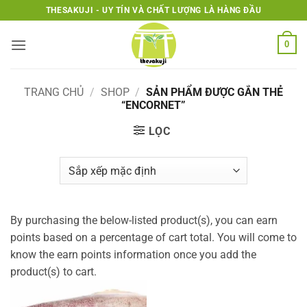
Bỏ
THESAKUJI - UY TÍN VÀ CHẤT LƯỢNG LÀ HÀNG ĐẦU
qua
nội
0
dung
TRANG CHỦ
/
SHOP
/
SẢN PHẨM ĐƯỢC GẮN THẺ
“ENCORNET”
LỌC
By purchasing the below-listed product(s), you can earn
points based on a percentage of cart total. You will come to
know the earn points information once you add the
product(s) to cart.