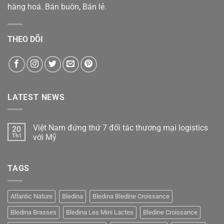
hàng hoá. Bán buôn, Bán lẻ.
THEO DÕI
LATEST NEWS
Việt Nam đứng thứ 7 đối tác thương mại logistics
20
Th1
với Mỹ
Không
có
bình
TAGS
luận
ở
Việt
Nam
đứng
Atlantic Nature
Bledina
Bledina Bledine Croissance
thứ
7
Bledina Brasses
Bledina Les Mini Lactes
Bledine Croissance
đối
tác