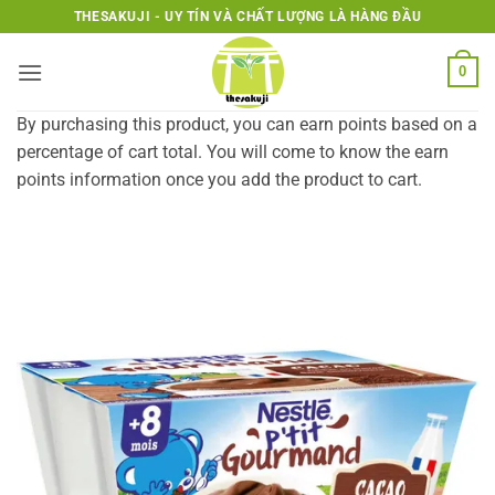
Bỏ
THESAKUJI - UY TÍN VÀ CHẤT LƯỢNG LÀ HÀNG ĐẦU
qua
nội
0
dung
By purchasing this product, you can earn points based on a
percentage of cart total. You will come to know the earn
points information once you add the product to cart.