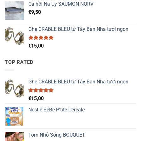
Cá hồi Na Uy SAUMON NORV
€
9,50
Ghẹ CRABLE BLEU từ Tây Ban Nha tươi ngon
Được xếp
€
15,00
hạng
5.00
5 sao
TOP RATED
Ghẹ CRABLE BLEU từ Tây Ban Nha tươi ngon
Được xếp
€
15,00
hạng
5.00
5 sao
Nestlé BéBé P'tite Céréale
Tôm Nhỏ Sống BOUQUET