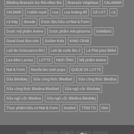
thương
Blédina Brassés les Récoltes Bio
Brassés Végétaux
CALAMAR
mại
logistics
CALMAR
crable royal
cua
cua hoàng đế
CÁ LOT
cá
với
Mỹ
cá tráp
dorade
Dược liệu hữu cơ Nat & Form
Dược mỹ phẩm Avène
Dược phẩm Arkopharma
GAMBAS
Good Gout Biscuits
Goûter Kidz
KING CRAB
Lait de Croissance BIO
Lait de suite Bio 2
LA Plat pour Bébé
Les Mini Lactes
LOTTE
MỰC ỐNG
Mỹ phẩm Avène
Nat & Form
Nestle bio nutri pops
QUEUE DE LOTTE
Sữa Blédidej
Sữa công thức Bledilait
Sữa công thức Bledina
Sữa công thức Bledina Bledilait
Sữa ngũ cốc Blédidej
Sữa ngũ cốc Blédina
Sữa ngũ cốc Blédina Blédidej
Thực phẩm hữu cơ Nat & Form
tourbot
TÔM TO
tôm