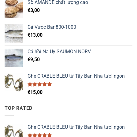
Sò AMANDE chất lượng cao
€
3,00
Cá Vược Bar 800-1000
€
13,00
Cá hồi Na Uy SAUMON NORV
€
9,50
Ghẹ CRABLE BLEU từ Tây Ban Nha tươi ngon
Được xếp
€
15,00
hạng
5.00
5 sao
TOP RATED
Ghẹ CRABLE BLEU từ Tây Ban Nha tươi ngon