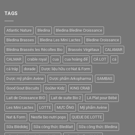
Không
có
bình
TAGS
luận
ở
Việt
Nam
đứng
Atlantic Nature
Bledina
Bledina Bledine Croissance
thứ
7
Bledina Brasses
Bledina Les Mini Lactes
Bledine Croissance
đối
tác
thương
Blédina Brassés les Récoltes Bio
Brassés Végétaux
CALAMAR
mại
logistics
CALMAR
crable royal
cua
cua hoàng đế
CÁ LOT
cá
với
Mỹ
cá tráp
dorade
Dược liệu hữu cơ Nat & Form
Dược mỹ phẩm Avène
Dược phẩm Arkopharma
GAMBAS
Good Gout Biscuits
Goûter Kidz
KING CRAB
Lait de Croissance BIO
Lait de suite Bio 2
LA Plat pour Bébé
Les Mini Lactes
LOTTE
MỰC ỐNG
Mỹ phẩm Avène
Nat & Form
Nestle bio nutri pops
QUEUE DE LOTTE
Sữa Blédidej
Sữa công thức Bledilait
Sữa công thức Bledina