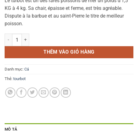
Le turbot est un des rares poissons de mer un poids d’1,5
KG à 4 kg. Sa chair, épaisse et ferme, est très agréable.
Dispute à la barbue et au saint-Pierre le titre de meilleur
poisson.
Cá Turbot 1-2 kg số lượng
THÊM VÀO GIỎ HÀNG
Danh mục:
Cá
Thẻ:
tourbot
MÔ TẢ