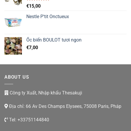
Được xếp
€
15,00
hạng
5.00
5 sao
Nestle P'tit Onctueux
Ốc biển BOULOT tươi ngon
€
7,00
ABOUT US
Công ty Xuất, Nhập khẩu Thesakuji
Địa chỉ: 66 Av Des Champs Elysees, 75008 Paris, Pháp
Tel: +33751144840