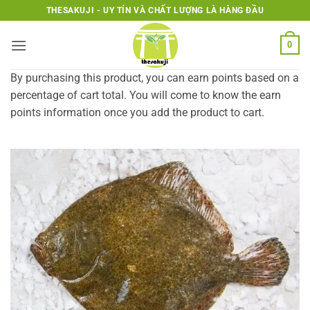
Bỏ
THESAKUJI - UY TÍN VÀ CHẤT LƯỢNG LÀ HÀNG ĐẦU
qua
nội
0
dung
By purchasing this product, you can earn points based on a
percentage of cart total. You will come to know the earn
points information once you add the product to cart.