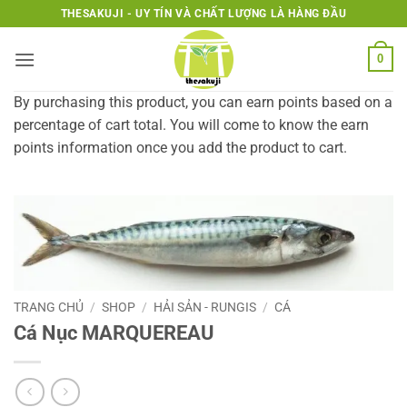
Bỏ
THESAKUJI - UY TÍN VÀ CHẤT LƯỢNG LÀ HÀNG ĐẦU
qua
nội
0
dung
By purchasing this product, you can earn points based on a
percentage of cart total. You will come to know the earn
points information once you add the product to cart.
TRANG CHỦ
/
SHOP
/
HẢI SẢN - RUNGIS
/
CÁ
Cá Nục MARQUEREAU