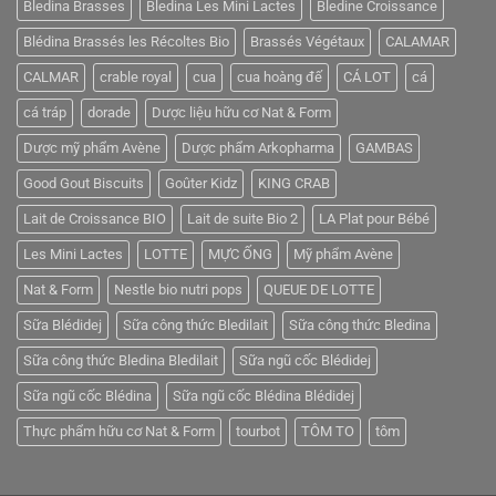
Bledina Brasses
Bledina Les Mini Lactes
Bledine Croissance
đối
tác
thương
Blédina Brassés les Récoltes Bio
Brassés Végétaux
CALAMAR
mại
logistics
CALMAR
crable royal
cua
cua hoàng đế
CÁ LOT
cá
với
Mỹ
cá tráp
dorade
Dược liệu hữu cơ Nat & Form
Dược mỹ phẩm Avène
Dược phẩm Arkopharma
GAMBAS
Good Gout Biscuits
Goûter Kidz
KING CRAB
Lait de Croissance BIO
Lait de suite Bio 2
LA Plat pour Bébé
Les Mini Lactes
LOTTE
MỰC ỐNG
Mỹ phẩm Avène
Nat & Form
Nestle bio nutri pops
QUEUE DE LOTTE
Sữa Blédidej
Sữa công thức Bledilait
Sữa công thức Bledina
Sữa công thức Bledina Bledilait
Sữa ngũ cốc Blédidej
Sữa ngũ cốc Blédina
Sữa ngũ cốc Blédina Blédidej
Thực phẩm hữu cơ Nat & Form
tourbot
TÔM TO
tôm