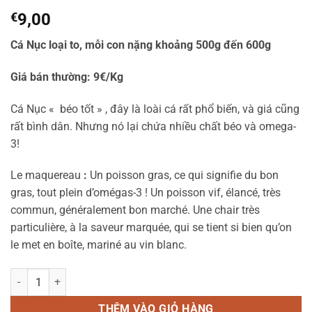
€
9,00
Cá Nục loại to, mỗi con nặng khoảng 500g đến 600g
Giá bán thường: 9€/Kg
Cá Nục « béo tốt » , đây là loài cá rất phổ biến, và giá cũng
rất bình dân. Nhưng nó lại chứa nhiều chất béo và omega-
3!
Le maquereau
:
Un poisson gras, ce qui signifie du bon
gras, tout plein d’omégas-3 ! Un poisson vif, élancé, très
commun, généralement bon marché. Une chair très
particulière, à la saveur marquée, qui se tient si bien qu’on
le met en boîte, mariné au vin blanc.
Cá Nục MARQUEREAU số lượng
THÊM VÀO GIỎ HÀNG