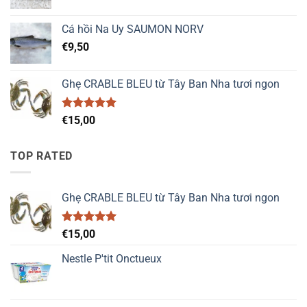
Cá hồi Na Uy SAUMON NORV
€
9,50
Ghẹ CRABLE BLEU từ Tây Ban Nha tươi ngon
Được xếp
€
15,00
hạng
5.00
5 sao
TOP RATED
Ghẹ CRABLE BLEU từ Tây Ban Nha tươi ngon
Được xếp
€
15,00
hạng
5.00
5 sao
Nestle P'tit Onctueux