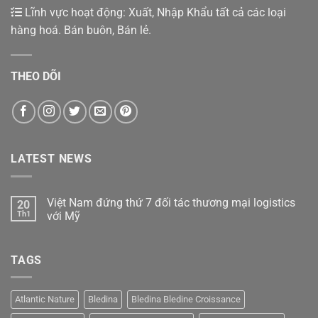
Lĩnh vực hoạt động: Xuất, Nhập Khẩu tất cả các loại
hàng hoá. Bán buôn, Bán lẻ.
THEO DÕI
LATEST NEWS
Việt Nam đứng thứ 7 đối tác thương mại logistics
20
Th1
với Mỹ
Không
có
bình
TAGS
luận
ở
Việt
Nam
đứng
Atlantic Nature
Bledina
Bledina Bledine Croissance
thứ
7