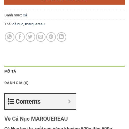
Danh mục:
Cá
Thẻ:
cá nục
,
marquereau
MÔ TẢ
ĐÁNH GIÁ (0)
Contents
Về Cá Nục MARQUEREAU
Cá Nục loại to, mỗi con nặng khoảng 500g đến 600g